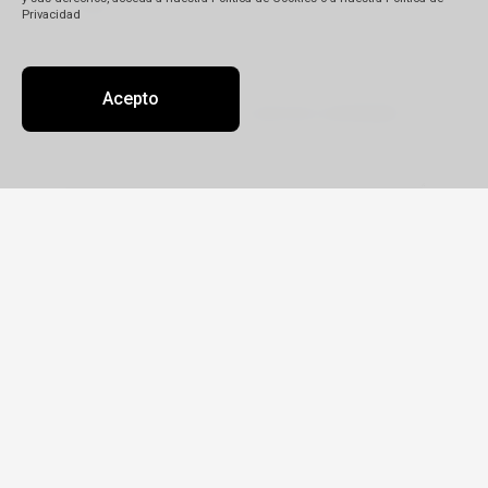
Privacidad
Descripción
(*)
Acepto
Detalle de su reclamo:
Tipo
Reclamo
Queja
Pedido